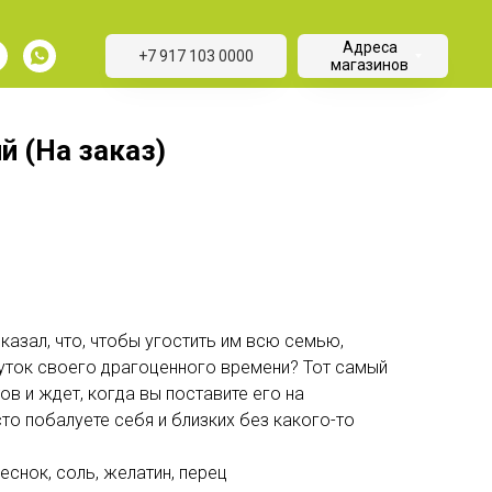
Адреса
+7 917 103 0000
магазинов
й (На заказ)
казал, что, чтобы угостить им всю семью,
уток своего драгоценного времени? Тот самый
в и ждет, когда вы поставите его на
сто побалуете себя и близких без какого-то
чеснок, соль, желатин, перец