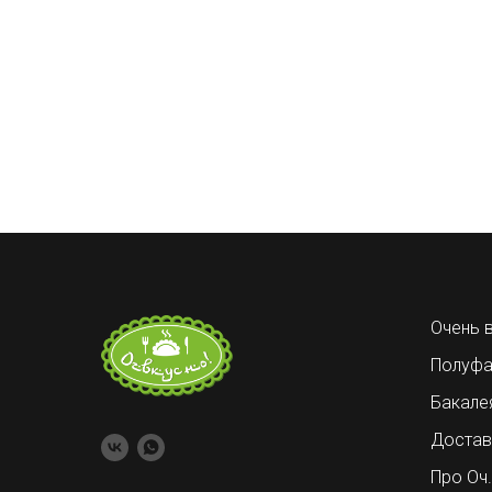
Очень 
Полуфа
Бакале
Достав
Про Оч