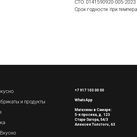
СТО: 0141590920-005-2023
Срок годности: при темпера
+7 917 103 00 00
вкусно
WhatsApp
брикаты и продукты
Магазины в Самаре:
я
5-я просека, д. 123
Стара-Загора, 54/3
ка
Алексея Толстого, 63
.Вкусно