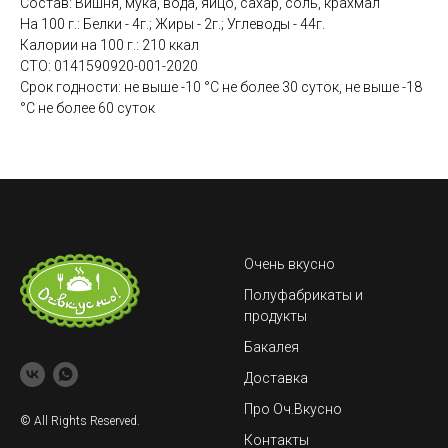
Состав: Вишня, мука, вода, яйцо, сахар, соль, крахмал
На 100 г.: Белки - 4г.; Жиры - 2г.; Углеводы - 44г.
Калории на 100 г.: 210 ккал
СТО: 0141590920-001-2020
Срок годности: не выше -10 °C не более 30 суток, не выше -18
°C не более 60 суток
Очень вкусно
Полуфабрикаты и
продукты
Бакалея
Доставка
Про Оч.Вкусно
© All Rights Reserved.
Контакты